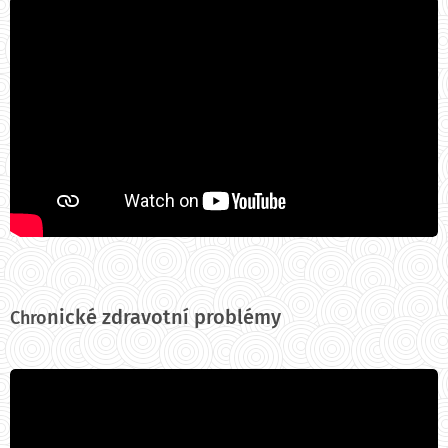
nické zdravotní problémy
C
hro