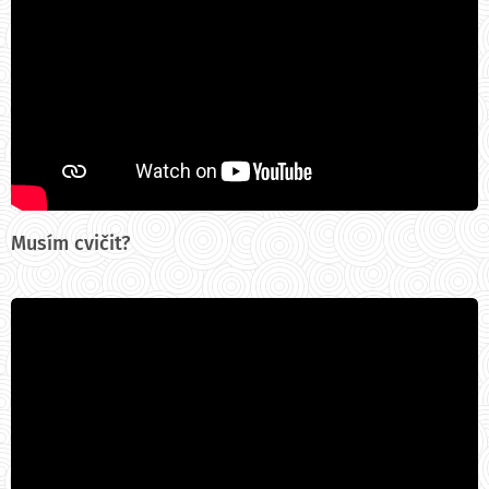
Musím cvičit?